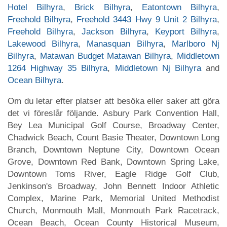
Hotel Bilhyra
,
Brick Bilhyra
,
Eatontown Bilhyra
,
Freehold Bilhyra
,
Freehold 3443 Hwy 9 Unit 2 Bilhyra
,
Freehold Bilhyra
,
Jackson Bilhyra
,
Keyport Bilhyra
,
Lakewood Bilhyra
,
Manasquan Bilhyra
,
Marlboro Nj
Bilhyra
,
Matawan Budget Matawan Bilhyra
,
Middletown
1264 Highway 35 Bilhyra
,
Middletown Nj Bilhyra
and
Ocean Bilhyra
.
Om du letar efter platser att besöka eller saker att göra
det vi föreslår följande. Asbury Park Convention Hall,
Bey Lea Municipal Golf Course, Broadway Center,
Chadwick Beach, Count Basie Theater, Downtown Long
Branch, Downtown Neptune City, Downtown Ocean
Grove, Downtown Red Bank, Downtown Spring Lake,
Downtown Toms River, Eagle Ridge Golf Club,
Jenkinson's Broadway, John Bennett Indoor Athletic
Complex, Marine Park, Memorial United Methodist
Church, Monmouth Mall, Monmouth Park Racetrack,
Ocean Beach, Ocean County Historical Museum,