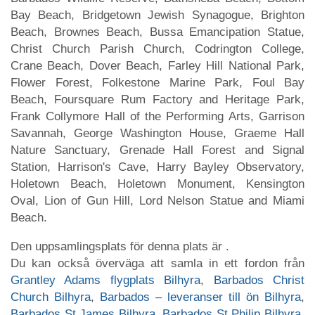
Bay Beach, Bridgetown Jewish Synagogue, Brighton
Beach, Brownes Beach, Bussa Emancipation Statue,
Christ Church Parish Church, Codrington College,
Crane Beach, Dover Beach, Farley Hill National Park,
Flower Forest, Folkestone Marine Park, Foul Bay
Beach, Foursquare Rum Factory and Heritage Park,
Frank Collymore Hall of the Performing Arts, Garrison
Savannah, George Washington House, Graeme Hall
Nature Sanctuary, Grenade Hall Forest and Signal
Station, Harrison's Cave, Harry Bayley Observatory,
Holetown Beach, Holetown Monument, Kensington
Oval, Lion of Gun Hill, Lord Nelson Statue and Miami
Beach.
Den uppsamlingsplats för denna plats är .
Du kan också överväga att samla in ett fordon från
Grantley Adams flygplats Bilhyra
,
Barbados Christ
Church Bilhyra
,
Barbados – leveranser till ön Bilhyra
,
Barbados St James Bilhyra
,
Barbados St Philip Bilhyra
,